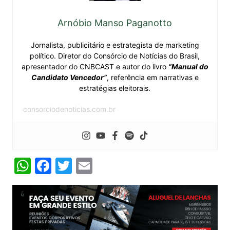
Arnóbio Manso Paganotto
Jornalista, publicitário e estrategista de marketing
político. Diretor do Consórcio de Notícias do Brasil,
apresentador do CNBCAST e autor do livro
“Manual do
Candidato Vencedor”
, referência em narrativas e
estratégias eleitorais.
consorciodenoticias.com.br
W
F
T
E
h
a
w
m
at
c
itt
ai
s
e
er
l