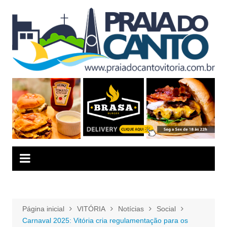
Ir
para
o
conteúdo
Página inicial
VITÓRIA
Notícias
Social
Carnaval 2025: Vitória cria regulamentação para os