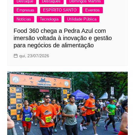
Destaque
Destaques
Domingos Martins
Empresas
ESPÍRITO SANTO
Eventos
Notícias
Tecnologia
Utilidade Pública
Food 360 chega a Pedra Azul com
imersão voltada à inovação e gestão
para negócios de alimentação
qui, 23/07/2026