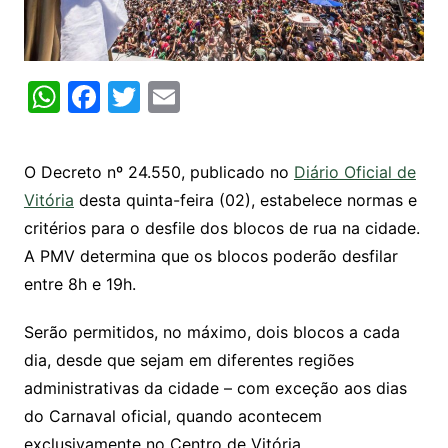
W
F
T
E
h
a
w
m
at
c
itt
ai
O Decreto nº 24.550, publicado no
Diário Oficial de
s
e
er
l
Vitória
desta quinta-feira (02), estabelece normas e
A
b
critérios para o desfile dos blocos de rua na cidade.
p
o
A PMV determina que os blocos poderão desfilar
p
o
entre 8h e 19h.
k
Serão permitidos, no máximo, dois blocos a cada
dia, desde que sejam em diferentes regiões
administrativas da cidade – com exceção aos dias
do Carnaval oficial, quando acontecem
exclusivamente no Centro de Vitória.