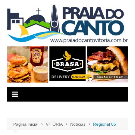
Ir
para
o
conteúdo
Página inicial
VITÓRIA
Notícias
Regional 05