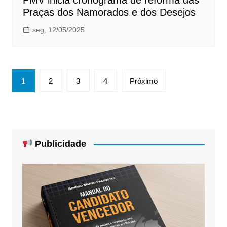
PMV inicia cronograma de reforma das
Praças dos Namorados e dos Desejos
seg, 12/05/2025
Paginação
1
2
3
4
Próximo
de
posts
Publicidade