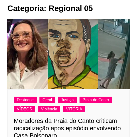
Categoria:
Regional 05
Destaque
Geral
Justiça
Praia do Canto
VÍDEOS
Violência
VITÓRIA
Moradores da Praia do Canto criticam
radicalização após episódio envolvendo
Casa Bolsonaro