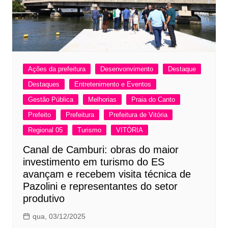
Ações da prefeitura
Desenvonvimento
Destaque
Destaques
Entretenimento e Eventos
Gestão Pública
Melhorias
Praia do Canto
Prefeito
Prefeitura
Prefeitura de Vitória
Regional 05
Turismo
VITÓRIA
Canal de Camburi: obras do maior
investimento em turismo do ES
avançam e recebem visita técnica de
Pazolini e representantes do setor
produtivo
qua, 03/12/2025