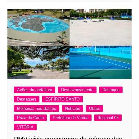
Ações da prefeitura
Desenvonvimento
Destaque
Destaques
ESPÍRITO SANTO
Melhorias nos Bairros
Notícias
Obras
Praia do Canto
Prefeitura de Vitória
Regional 05
VITÓRIA