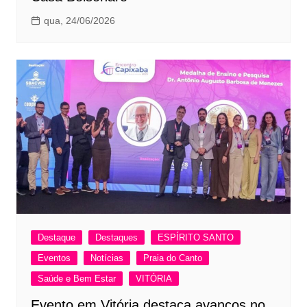
qua, 24/06/2026
Destaque
Destaques
ESPÍRITO SANTO
Eventos
Notícias
Praia do Canto
Saúde e Bem Estar
VITÓRIA
Evento em Vitória destaca avanços no