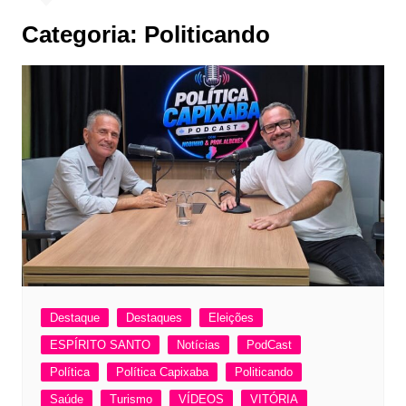
Categoria:
Politicando
Destaque
Destaques
Eleições
ESPÍRITO SANTO
Notícias
PodCast
Política
Política Capixaba
Politicando
Saúde
Turismo
VÍDEOS
VITÓRIA