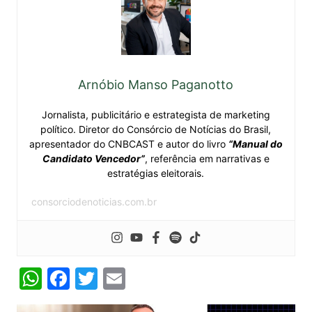
Arnóbio Manso Paganotto
Jornalista, publicitário e estrategista de marketing
político. Diretor do Consórcio de Notícias do Brasil,
apresentador do CNBCAST e autor do livro
“Manual do
Candidato Vencedor”
, referência em narrativas e
estratégias eleitorais.
consorciodenoticias.com.br
W
F
T
E
h
a
w
m