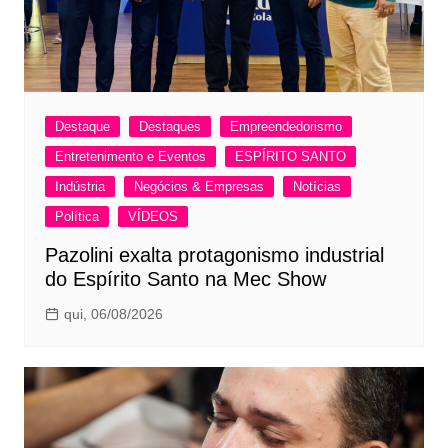
Destaque
Destaques
Empreendedorismo
Entretenimento e Eventos
ESPÍRITO SANTO
Indústria
Negócios & Empresas
Notícias
Política
VÍDEOS
Pazolini exalta protagonismo industrial
do Espírito Santo na Mec Show
qui, 06/08/2026