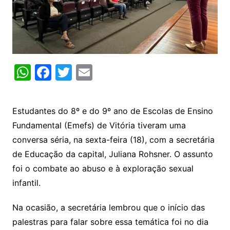
W
F
T
E
h
a
w
m
at
c
itt
ai
Estudantes do 8º e do 9º ano de Escolas de Ensino
s
e
er
l
Fundamental (
Emefs
) de Vitória tiveram uma
A
b
conversa séria, na sexta-feira (18), com a secretária
p
o
de Educação da capital, Juliana Rohsner. O assunto
p
o
foi o combate ao abuso e à exploração sexual
k
infantil.
Na ocasião, a secretária lembrou que o início das
palestras para falar sobre essa temática foi no dia