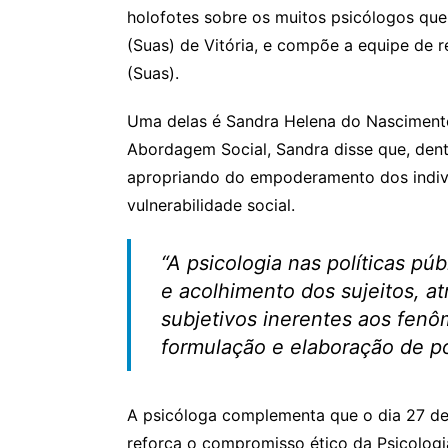
A
b
holofotes sobre os muitos psicólogos que
p
o
(Suas) de Vitória, e compõe a equipe de r
p
o
(Suas).
k
Uma delas é Sandra Helena do Nascimento
Abordagem Social, Sandra disse que, dent
apropriando do empoderamento dos indiv
vulnerabilidade social.
“A psicologia nas políticas pú
e acolhimento dos sujeitos, 
subjetivos inerentes aos fenô
formulação e elaboração de po
A psicóloga complementa que o dia 27 de 
reforça o compromisso ético da Psicologi