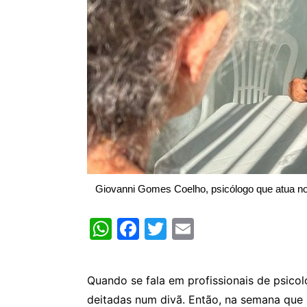
Giovanni Gomes Coelho, psicólogo que atua no
W
F
T
E
h
a
w
m
at
c
itt
ai
Quando se fala em profissionais de psicol
s
e
er
l
deitadas num divã. Então, na semana que