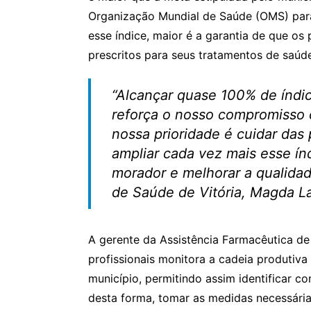
p
o
Organização Mundial de Saúde (OMS) para
p
o
esse índice, maior é a garantia de que o
k
prescritos para seus tratamentos de saúd
“Alcançar quase 100% de índ
reforça o nosso compromisso c
nossa prioridade é cuidar das
ampliar cada vez mais esse ín
morador e melhorar a qualidade
de Saúde de Vitória, Magda L
A gerente da Assistência Farmacêutica de
profissionais monitora a cadeia produtiva
município, permitindo assim identificar 
desta forma, tomar as medidas necessária