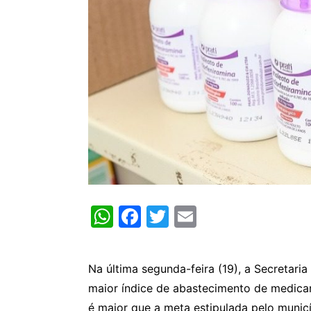
W
F
T
E
h
a
w
m
at
c
itt
ai
Na última segunda-feira (19), a Secretari
s
e
er
l
maior índice de abastecimento de medic
A
b
é maior que a meta estipulada pelo munic