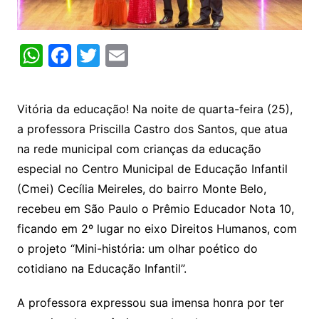
W
F
T
E
h
a
w
m
at
c
itt
ai
Vitória da educação! Na noite de quarta-feira (25),
s
e
er
l
a professora Priscilla Castro dos Santos, que atua
A
b
na rede municipal com crianças da educação
p
o
especial no Centro Municipal de Educação Infantil
p
o
(Cmei) Cecília Meireles, do bairro Monte Belo,
k
recebeu em São Paulo o Prêmio Educador Nota 10,
ficando em 2º lugar no eixo Direitos Humanos, com
o projeto “Mini-história: um olhar poético do
cotidiano na Educação Infantil”.
A professora expressou sua imensa honra por ter