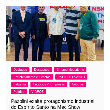
Destaque
Destaques
Empreendedorismo
Entretenimento e Eventos
ESPÍRITO SANTO
Indústria
Negócios & Empresas
Notícias
Política
VÍDEOS
Pazolini exalta protagonismo industrial
do Espírito Santo na Mec Show