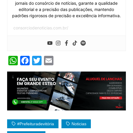
jornais do consórcio de notícias, garante a qualidade
editorial e a precisão das publicações, mantendo
padrões rigorosos de precisão e excelência informativa.
consorciodenoticias.com.br/
W
F
T
E
h
a
w
m
at
c
itt
ai
s
e
er
l
A
b
p
o
p
o
k
#prefeituradevitória
Noticias