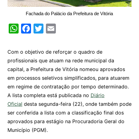
Fachada do Palácio da Prefeitura de Vitória
W
F
T
E
h
a
w
m
at
c
itt
ai
Com o objetivo de reforçar o quadro de
s
e
er
l
profissionais que atuam na rede municipal da
A
b
capital, a Prefeitura de Vitória nomeou aprovados
p
o
em processos seletivos simplificados, para atuarem
p
o
em regime de contratação por tempo determinado.
k
A lista completa está publicada no
Diário
Oficial
desta segunda-feira (22), onde também pode
ser conferida a lista com a classificação final dos
aprovados para estágio na Procuradoria Geral do
Município (PGM).