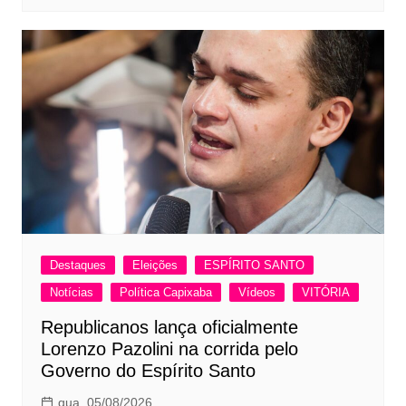
Destaques
Eleições
ESPÍRITO SANTO
Notícias
Política Capixaba
Vídeos
VITÓRIA
Republicanos lança oficialmente
Lorenzo Pazolini na corrida pelo
Governo do Espírito Santo
qua, 05/08/2026