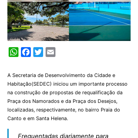
W
F
T
E
h
a
w
m
at
c
itt
ai
A Secretaria de Desenvolvimento da Cidade e
s
e
er
l
Habitação(SEDEC) iniciou um importante processo
A
b
na construção de propostas de requalificação da
p
o
Praça dos Namorados e da Praça dos Desejos,
p
o
localizadas, respectivamente, no bairro Praia do
k
Canto e em Santa Helena.
Frequentadas diariamente para