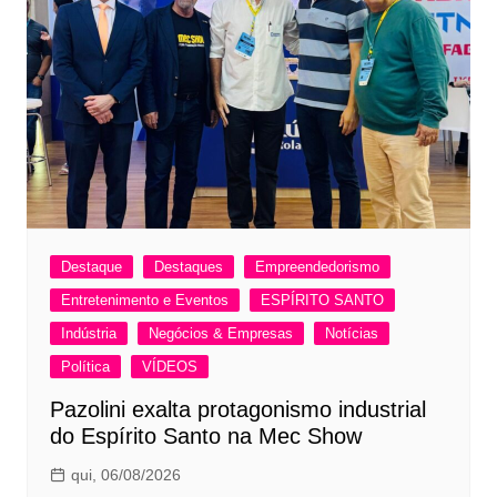
Destaque
Destaques
Empreendedorismo
Entretenimento e Eventos
ESPÍRITO SANTO
Indústria
Negócios & Empresas
Notícias
Política
VÍDEOS
Pazolini exalta protagonismo industrial
do Espírito Santo na Mec Show
qui, 06/08/2026