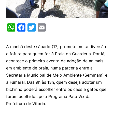
W
F
T
E
h
a
w
m
at
c
itt
ai
A manhã deste sábado (17) promete muita diversão
s
e
er
l
e fofura para quem for à Praia da Guarderia. Por lá,
A
b
acontece o primeiro evento de adoção de animais
p
o
em ambiente de praia, numa parceria entre a
p
o
Secretaria Municipal de Meio Ambiente (
Semmam
) e
k
a Fumaral. Das 9h às 13h, quem deseja adotar um
bichinho poderá escolher entre os cães e gatos que
foram acolhidos pelo Programa Pata Vix da
Prefeitura de Vitória.