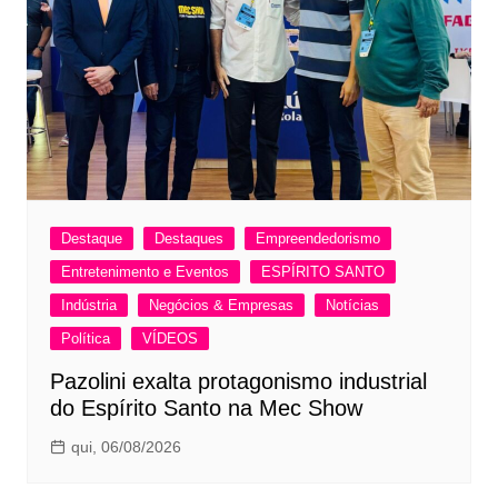
Destaque
Destaques
Empreendedorismo
Entretenimento e Eventos
ESPÍRITO SANTO
Indústria
Negócios & Empresas
Notícias
Política
VÍDEOS
Pazolini exalta protagonismo industrial
do Espírito Santo na Mec Show
qui, 06/08/2026