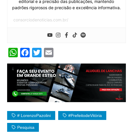
editorial e a precisão das publicações, mantendo
padrões rigorosos de precisão e excelência informativa.
consorciodenoticias.com.br/
W
F
T
E
h
a
w
m
at
c
itt
ai
s
e
er
l
A
b
p
o
p
o
k
# LorenzoPazolini
#PrefeitodeVitória
Pesquisa