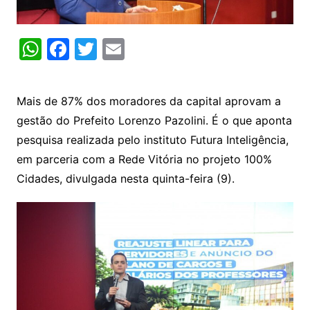
W
F
T
E
h
a
w
m
at
c
itt
ai
Mais de 87% dos moradores da capital aprovam a
s
e
er
l
gestão do Prefeito Lorenzo Pazolini. É o que aponta
A
b
pesquisa realizada pelo instituto Futura Inteligência,
p
o
em parceria com a Rede Vitória no projeto 100%
p
o
Cidades, divulgada nesta quinta-feira (9).
k