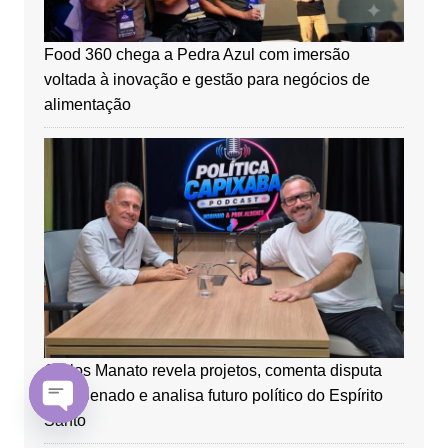
Food 360 chega a Pedra Azul com imersão
voltada à inovação e gestão para negócios de
alimentação
Carlos Manato revela projetos, comenta disputa
pelo Senado e analisa futuro político do Espírito
Santo
O
p