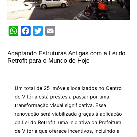
W
F
T
E
h
a
w
m
at
c
itt
ai
Adaptando Estruturas Antigas com a Lei do
s
e
er
l
Retrofit para o Mundo de Hoje
A
b
p
o
p
o
Um total de 25 imóveis localizados no Centro
k
de Vitória está prestes a passar por uma
transformação visual significativa. Essa
renovação será viabilizada graças à aplicação
da Lei do Retrofit, uma iniciativa da Prefeitura
de Vitória que oferece incentivos, incluindo a