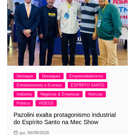
Destaque
Destaques
Empreendedorismo
Entretenimento e Eventos
ESPÍRITO SANTO
Indústria
Negócios & Empresas
Notícias
Política
VÍDEOS
Pazolini exalta protagonismo industrial
do Espírito Santo na Mec Show
qui, 06/08/2026