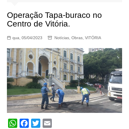
Operação Tapa-buraco no
Centro de Vitória.
qua, 05/04/2023
Notícias
,
Obras
,
VITÓRIA
W
F
T
E