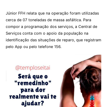
h
a
w
m
at
c
itt
ai
Júnior FFH relata que na operação foram utilizadas
s
e
er
l
cerca de 07 toneladas de massa asfáltica. Para
A
b
compor a programação dos serviços, a Central de
p
o
Serviços conta com o apoio da população na
p
o
identificação das situações de reparo, que registram
k
pelo App ou pelo telefone 156.